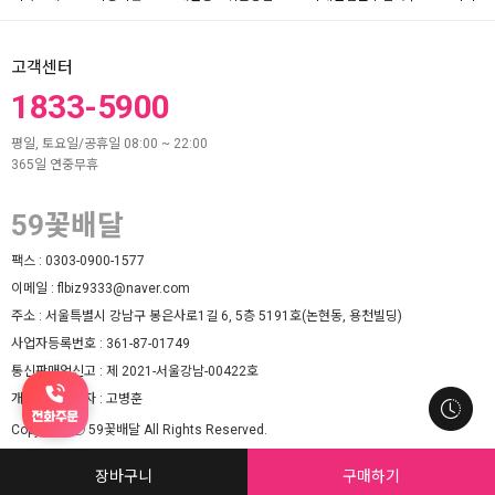
고객센터
1833-5900
평일, 토요일/공휴일 08:00 ~ 22:00
365일 연중무휴
59꽃배달
팩스 :
0303-0900-1577
이메일 :
flbiz9333@naver.com
주소 :
서울특별시 강남구 봉은사로1길 6, 5층 5191호(논현동, 용천빌딩)
사업자등록번호 :
361-87-01749
통신판매업신고 :
제 2021-서울강남-00422호
개인정보책임자 :
고병훈
Copyright ⓒ 59꽃배달 All Rights Reserved.
Website designed and hosted by (주)마루웹.
장바구니
구매하기