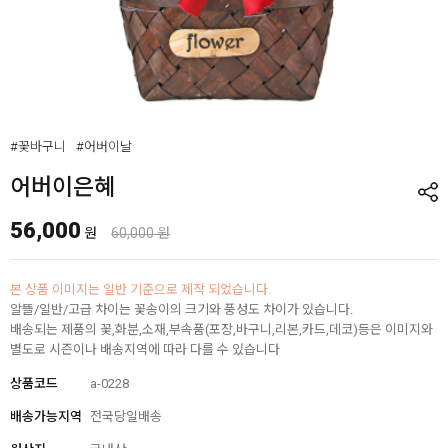
#꽃바구니
#어버이날
어버이은혜
56,000
원
60,000 원
본 상품 이미지는 일반 기준으로 제작 되었습니다.
알뜰/일반/고급 차이는 꽃송이의 크기와 풍성도 차이가 있습니다.
배송되는 제품의 꽃,화분,소재,부속품(포장,바구니,리본,카드,데코)등은 이미지와
별도로 시즌이나 배송지역에 따라 다를 수 있습니다
상품코드
a-0228
배송가능지역
전국당일배송