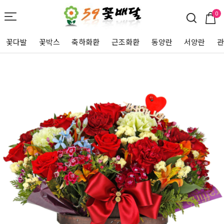
0
꽃다발
꽃박스
축하화환
근조화환
동양란
서양란