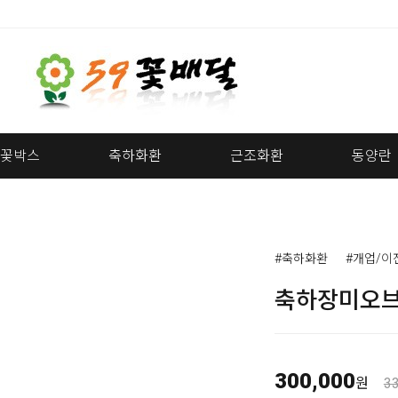
꽃박스
축하화환
근조화환
동양란
#축하화환
#개업/이
축하장미오
300,000
원
3