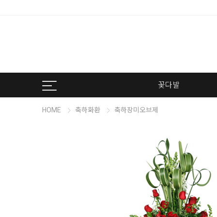
꽃다발
HOME
축하화환
축하장미오브제