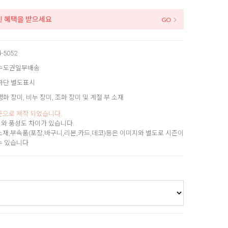
인 혜택을 받으세요
d-5052
수도권일부배송
하단 별도표시
생화 장미, 비누 장미, 조화 장미 및 계절 부 소재
준으로 제작 되었습니다.
와 풍성도 차이가 있습니다.
소재,부속품(포장,바구니,리본,카드,데코)등은 이미지와 별도로 시즌이
수 있습니다