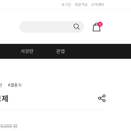
로그인
회원가입
고객센터
0
서양란
관엽
전
#결혼식
브제
30,000 원