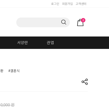
로그인
회원가입
고객센터
0
서양란
관엽
화환
#결혼식
10,000 원