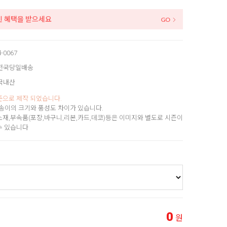
인 혜택을 받으세요
d-0067
전국당일배송
국내산
준으로 제작 되었습니다.
송이의 크기와 풍성도 차이가 있습니다.
소재,부속품(포장,바구니,리본,카드,데코)등은 이미지와 별도로 시즌이
수 있습니다
0
원