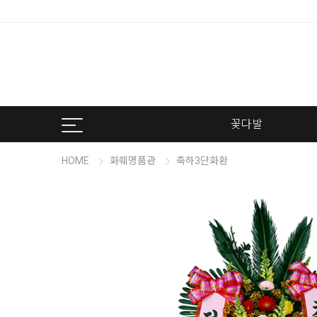
꽃다발
HOME
화훼명품관
축하3단화환