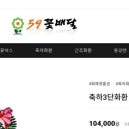
꽃박스
축하화환
근조화환
동양란
#화훼명품관
#축하
축하3단화환
104,000
원
1