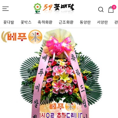
0
꽃다발
꽃박스
축하화환
근조화환
동양란
서양란