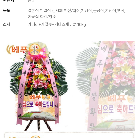
원산지
한국
용도
결혼식,개업식,전시회,이전/확장,개장식,준공식,기념식,행사,
기공식,회갑/칠순
소재
거베라+계절꽃+기타소재 / 쌀 10kg