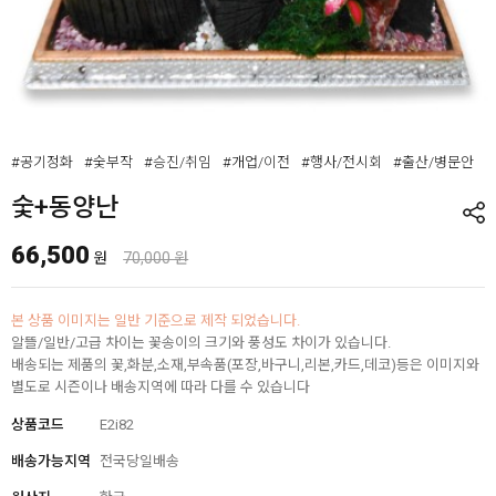
#공기정화
#숯부작
#승진/취임
#개업/이전
#행사/전시회
#출산/병문안
숯+동양난
66,500
원
70,000 원
본 상품 이미지는 일반 기준으로 제작 되었습니다.
알뜰/일반/고급 차이는 꽃송이의 크기와 풍성도 차이가 있습니다.
배송되는 제품의 꽃,화분,소재,부속품(포장,바구니,리본,카드,데코)등은 이미지와
별도로 시즌이나 배송지역에 따라 다를 수 있습니다
상품코드
E2i82
배송가능지역
전국당일배송