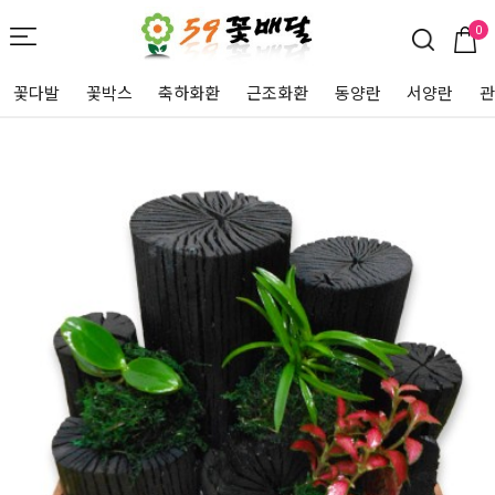
0
꽃다발
꽃박스
축하화환
근조화환
동양란
서양란