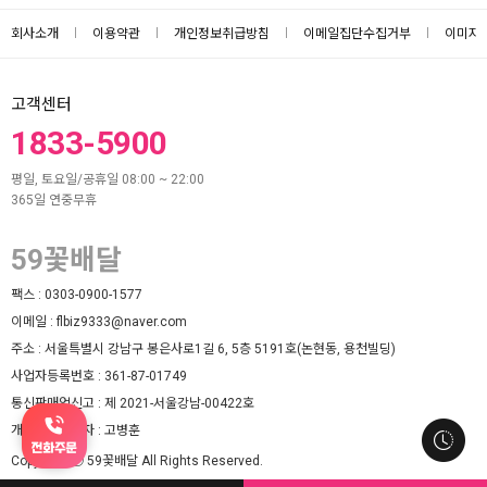
회사소개
이용약관
개인정보취급방침
이메일집단수집거부
이미지
고객센터
1833-5900
평일, 토요일/공휴일 08:00 ~ 22:00
365일 연중무휴
59꽃배달
팩스 :
0303-0900-1577
이메일 :
flbiz9333@naver.com
주소 :
서울특별시 강남구 봉은사로1길 6, 5층 5191호(논현동, 용천빌딩)
사업자등록번호 :
361-87-01749
통신판매업신고 :
제 2021-서울강남-00422호
개인정보책임자 :
고병훈
Copyright ⓒ 59꽃배달 All Rights Reserved.