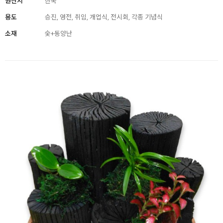
원산지
한국
용도
승진, 영전, 취임, 개업식, 전시회, 각종 기념식
소재
숯+동양난