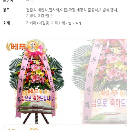
원산지
한국
용도
결혼식,개업식,전시회,이전/확장,개장식,준공식,기념식,행사,
기공식,회갑/칠순
소재
거베라+계절꽃+기타소재 / 쌀 20kg