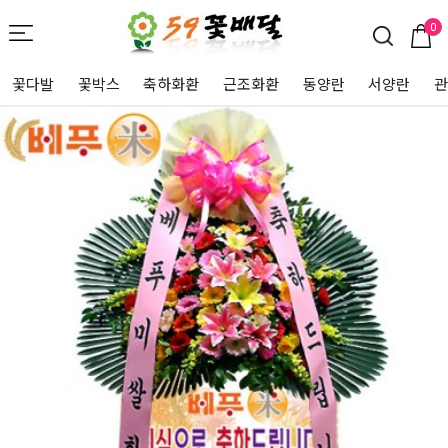
0
꽃다발
꽃박스
축하화환
근조화환
동양란
서양란