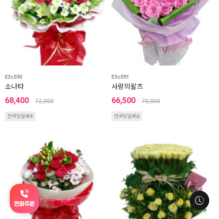
E3c593
E3c591
소나타
사랑의왈츠
68,400
66,500
72,000
70,000
전국당일배송
전국당일배송