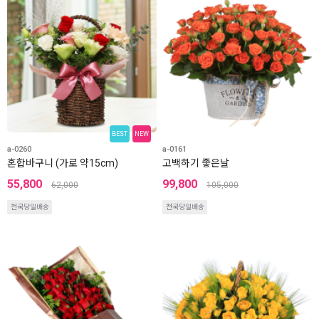
BEST
NEW
a-0260
a-0161
혼합바구니 (가로 약15cm)
고백하기 좋은날
55,800
99,800
62,000
105,000
전국당일배송
전국당일배송