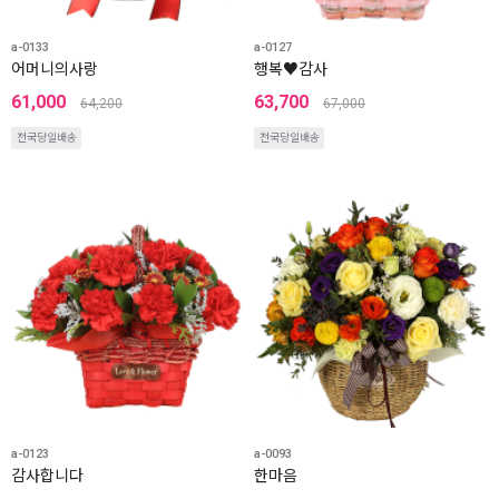
a-0133
a-0127
어머니의사랑
행복♥감사
61,000
63,700
64,200
67,000
전국당일배송
전국당일배송
a-0123
a-0093
감사합니다
한마음