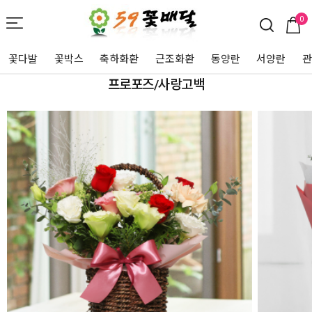
0
꽃다발
꽃박스
축하화환
근조화환
동양란
서양란
프로포즈/사랑고백