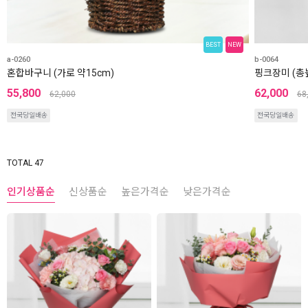
BEST
NEW
a-0260
b-0064
혼합바구니 (가로 약15cm)
핑크장미 (총높
55,800
62,000
62,000
68
전국당일배송
전국당일배송
TOTAL 47
인기상품순
신상품순
높은가격순
낮은가격순